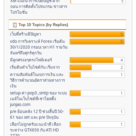
XM แนะนำการเปิดบัญชี ฝาก
5
ถอน การติดตั้งโปรแกรม ข่าวสาร
โปรโมชั่น
Top 10 Topics (by Replies)
เว็บที่สร้างมีปัญหา
5
vdo การวิเคราะห์ Forex เริ่มต้น
5
30/1/2020 กรอบเวลา H1 รายวัน
จันทร์ถึงศุกร์ทุกวัน
มีลูกศรงอๆตรงโฟล์เดอร์
4
เริ่มต้นทำเว็บไซด์กัน เริ่มจาก
2
ความสัมพันธ์ในงบการเงิน และ
1
วิธีการคำนวณอัตราส่วนทางการ
เงิน
setup ค่า pop3 ,smtp ของ ระบบ
1
เมล์ในเว็บไซด์ที่เช่าโฮสติ้ง
junjao.com
p/e ย้อนหลัง 12 ปี ช่วงสิ้นปี 50-
1
61 ของ set และ p/e ปัจจุบัน
เลือกไม่ถูกครับเเนะนำที เลือก
1
ระหว่าง GTX650 กับ ATI HD
7770