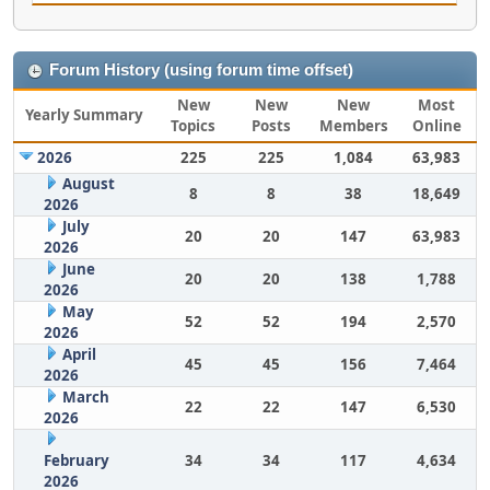
Forum History (using forum time offset)
New
New
New
Most
Yearly Summary
Topics
Posts
Members
Online
2026
225
225
1,084
63,983
August
8
8
38
18,649
2026
July
20
20
147
63,983
2026
June
20
20
138
1,788
2026
May
52
52
194
2,570
2026
April
45
45
156
7,464
2026
March
22
22
147
6,530
2026
February
34
34
117
4,634
2026