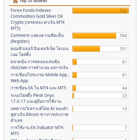
Top 10 Boards
Forex Funds Indexes
722
Commodites Gold Silver Oil
Crypto (เทรดทอง ค่าเงิน MT4
MT5)
Comment แสดงความคิดเห็น
560
(Register)
คอมพิวเตอร์ อินเตอร์เน็ต โดเมน
351
เนม โฮสติ้ง
ตลาดหุ้น การทดลองเล่นหุ้น
61
click2win การคำนวณ งบการเงิน
การเขียนโปรแกรม Mobile App ,
61
Web App
การเขียน EA ใน MT4 และ MT5
44
ระบบโฮสติ้ง Plesk Onyx
23
17.0.17 และคู่มือการใช้งาน
บทความวิเคราะห์โดย AI ทองคำ
10
คู่ค่าเงิน Bitcoin ข่าวการประกาศ
ตัวเลข
การใช้งาน EA Indicator MT4
7
MT5