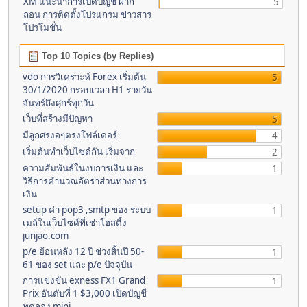
XM แนะนำการเปิดบัญชี ฝาก
5
ถอน การติดตั้งโปรแกรม ข่าวสาร
โปรโมชั่น
Top 10 Topics (by Replies)
vdo การวิเคราะห์ Forex เริ่มต้น
5
30/1/2020 กรอบเวลา H1 รายวัน
จันทร์ถึงศุกร์ทุกวัน
เว็บที่สร้างมีปัญหา
5
มีลูกศรงอๆตรงโฟล์เดอร์
4
เริ่มต้นทำเว็บไซด์กัน เริ่มจาก
2
ความสัมพันธ์ในงบการเงิน และ
1
วิธีการคำนวณอัตราส่วนทางการ
เงิน
setup ค่า pop3 ,smtp ของ ระบบ
1
เมล์ในเว็บไซด์ที่เช่าโฮสติ้ง
junjao.com
p/e ย้อนหลัง 12 ปี ช่วงสิ้นปี 50-
1
61 ของ set และ p/e ปัจจุบัน
การแข่งขัน exness FX1 Grand
1
Prix อันดับที่ 1 $3,000 เปิดบัญชี
ทดลอง mini