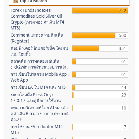
Top 10 Boards
Forex Funds Indexes
722
Commodites Gold Silver Oil
Crypto (เทรดทอง ค่าเงิน MT4
MT5)
Comment แสดงความคิดเห็น
560
(Register)
คอมพิวเตอร์ อินเตอร์เน็ต โดเมน
351
เนม โฮสติ้ง
ตลาดหุ้น การทดลองเล่นหุ้น
61
click2win การคำนวณ งบการเงิน
การเขียนโปรแกรม Mobile App ,
61
Web App
การเขียน EA ใน MT4 และ MT5
44
ระบบโฮสติ้ง Plesk Onyx
23
17.0.17 และคู่มือการใช้งาน
บทความวิเคราะห์โดย AI ทองคำ
10
คู่ค่าเงิน Bitcoin ข่าวการประกาศ
ตัวเลข
การใช้งาน EA Indicator MT4
7
MT5