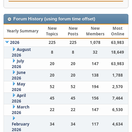
Forum History (using forum time offset)
New
New
New
Most
Yearly Summary
Topics
Posts
Members
Online
2026
225
225
1,078
63,983
August
8
8
32
18,649
2026
July
20
20
147
63,983
2026
June
20
20
138
1,788
2026
May
52
52
194
2,570
2026
April
45
45
156
7,464
2026
March
22
22
147
6,530
2026
February
34
34
117
4,634
2026