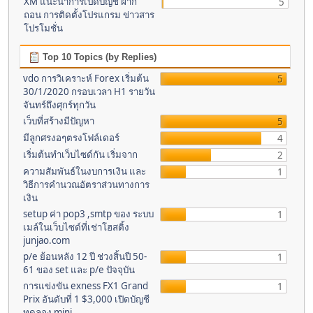
XM แนะนำการเปิดบัญชี ฝาก
5
ถอน การติดตั้งโปรแกรม ข่าวสาร
โปรโมชั่น
Top 10 Topics (by Replies)
vdo การวิเคราะห์ Forex เริ่มต้น
5
30/1/2020 กรอบเวลา H1 รายวัน
จันทร์ถึงศุกร์ทุกวัน
เว็บที่สร้างมีปัญหา
5
มีลูกศรงอๆตรงโฟล์เดอร์
4
เริ่มต้นทำเว็บไซด์กัน เริ่มจาก
2
ความสัมพันธ์ในงบการเงิน และ
1
วิธีการคำนวณอัตราส่วนทางการ
เงิน
setup ค่า pop3 ,smtp ของ ระบบ
1
เมล์ในเว็บไซด์ที่เช่าโฮสติ้ง
junjao.com
p/e ย้อนหลัง 12 ปี ช่วงสิ้นปี 50-
1
61 ของ set และ p/e ปัจจุบัน
การแข่งขัน exness FX1 Grand
1
Prix อันดับที่ 1 $3,000 เปิดบัญชี
ทดลอง mini