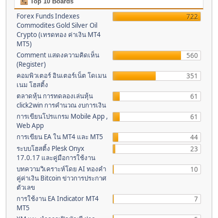
Top 10 Boards
Forex Funds Indexes
722
Commodites Gold Silver Oil
Crypto (เทรดทอง ค่าเงิน MT4
MT5)
Comment แสดงความคิดเห็น
560
(Register)
คอมพิวเตอร์ อินเตอร์เน็ต โดเมน
351
เนม โฮสติ้ง
ตลาดหุ้น การทดลองเล่นหุ้น
61
click2win การคำนวณ งบการเงิน
การเขียนโปรแกรม Mobile App ,
61
Web App
การเขียน EA ใน MT4 และ MT5
44
ระบบโฮสติ้ง Plesk Onyx
23
17.0.17 และคู่มือการใช้งาน
บทความวิเคราะห์โดย AI ทองคำ
10
คู่ค่าเงิน Bitcoin ข่าวการประกาศ
ตัวเลข
การใช้งาน EA Indicator MT4
7
MT5