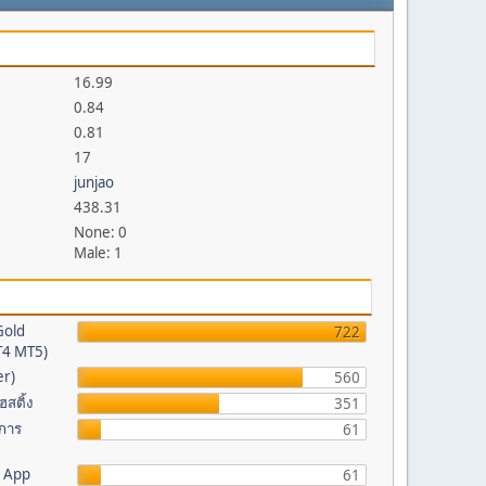
16.99
0.84
0.81
17
junjao
438.31
None: 0
Male: 1
Gold
722
MT4 MT5)
er)
560
ฮสติ้ง
351
 การ
61
b App
61