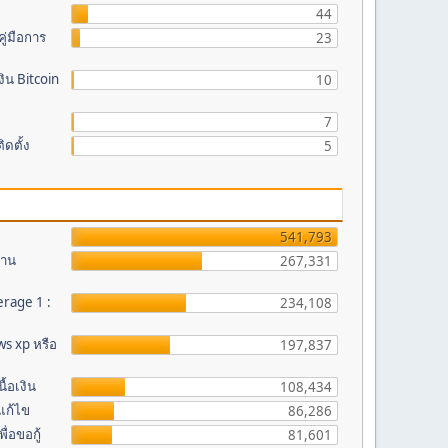
44
ู่มือการ
23
ิน Bitcoin
10
7
ดตั้ง
5
541,793
งาน
267,331
erage 1 :
234,108
s xp หรือ
197,837
้อเงิน
108,434
รแก้ไข
86,286
ื่อขอกู้
81,601