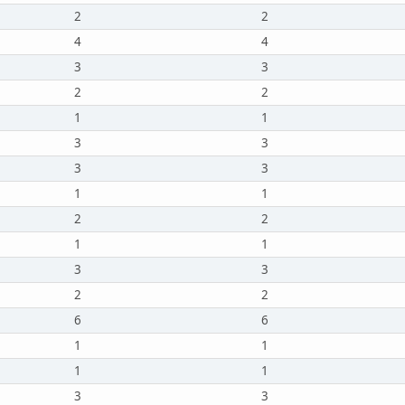
2
2
4
4
3
3
2
2
1
1
3
3
3
3
1
1
2
2
1
1
3
3
2
2
6
6
1
1
1
1
3
3