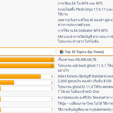
การเขียน EA ใน MT4 และ MT5
ระบบโฮสติ้ง Plesk Onyx 17.0.17 และค
ใช้งาน
บทความวิเคราะห์โดย AI ทองคำ คู่ค่าเง
ข่าวการประกาศตัวเลข
การใช้งาน EA Indicator MT4 MT5
XM แนะนำการเปิดบัญชี ฝาก ถอน การติ
โปรแกรม ข่าวสาร โปรโมชั่น
Top 10 Topics (by Views)
เรื่องค่าของ KB,MB,GB,TB
5
โปรแกรม usb boot ghost 11.5.1 ใช้
5
อย่างไร
สมัคร Exness เปิดบัญชี Standard Lev
4
2,000 คู่สกุลเงิน ทองคำ เริ่มต้น $100
2
โปรแกรม ghost32 11.0 ใช้กับ window
1
7 ได้เลย ไม่ต้องเข้าหน้า Dos
ตะกรุดฝนแสน อ.ศรีเงิน วัดดอนศาลา เนื
1
ใช้ปุ่ม ~ เปลี่ยนภาษาไทย ไม่ได้ วิธีกา
วิธีการเดินบัญชีธนาคาร (statement) เพ
1