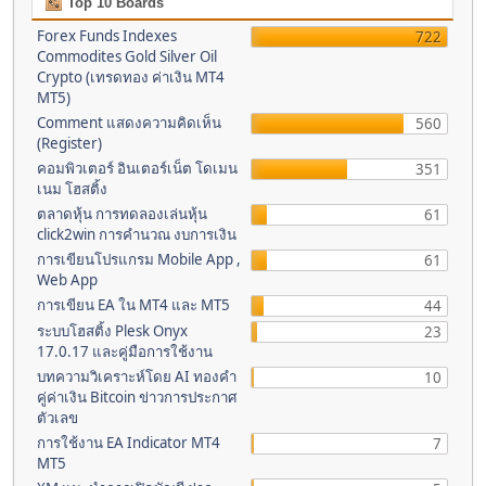
Top 10 Boards
Forex Funds Indexes
722
Commodites Gold Silver Oil
Crypto (เทรดทอง ค่าเงิน MT4
MT5)
Comment แสดงความคิดเห็น
560
(Register)
คอมพิวเตอร์ อินเตอร์เน็ต โดเมน
351
เนม โฮสติ้ง
ตลาดหุ้น การทดลองเล่นหุ้น
61
click2win การคำนวณ งบการเงิน
การเขียนโปรแกรม Mobile App ,
61
Web App
การเขียน EA ใน MT4 และ MT5
44
ระบบโฮสติ้ง Plesk Onyx
23
17.0.17 และคู่มือการใช้งาน
บทความวิเคราะห์โดย AI ทองคำ
10
คู่ค่าเงิน Bitcoin ข่าวการประกาศ
ตัวเลข
การใช้งาน EA Indicator MT4
7
MT5