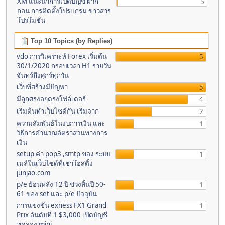
XM แนะนำการเปิดบัญชี ฝาก
5
ถอน การติดตั้งโปรแกรม ข่าวสาร
โปรโมชั่น
Top 10 Topics (by Replies)
vdo การวิเคราะห์ Forex เริ่มต้น
5
30/1/2020 กรอบเวลา H1 รายวัน
จันทร์ถึงศุกร์ทุกวัน
เว็บที่สร้างมีปัญหา
5
มีลูกศรงอๆตรงโฟล์เดอร์
4
เริ่มต้นทำเว็บไซด์กัน เริ่มจาก
2
ความสัมพันธ์ในงบการเงิน และ
1
วิธีการคำนวณอัตราส่วนทางการ
เงิน
setup ค่า pop3 ,smtp ของ ระบบ
1
เมล์ในเว็บไซด์ที่เช่าโฮสติ้ง
junjao.com
p/e ย้อนหลัง 12 ปี ช่วงสิ้นปี 50-
1
61 ของ set และ p/e ปัจจุบัน
การแข่งขัน exness FX1 Grand
1
Prix อันดับที่ 1 $3,000 เปิดบัญชี
ทดลอง mini