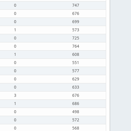
0
747
0
676
0
699
1
573
0
725
0
764
1
608
0
551
0
577
0
629
0
633
3
676
1
686
0
498
0
572
0
568