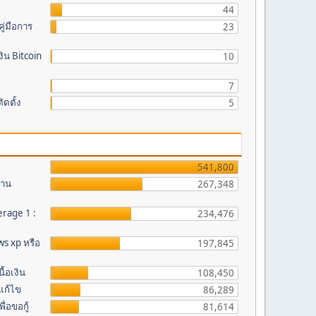
44
ู่มือการ
23
ิน Bitcoin
10
7
ดตั้ง
5
541,800
งาน
267,348
erage 1 :
234,476
s xp หรือ
197,845
้อเงิน
108,450
รแก้ไข
86,289
ื่อขอกู้
81,614