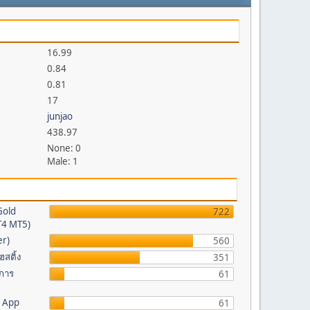
16.99
0.84
0.81
17
junjao
438.97
None: 0
Male: 1
Gold
722
MT4 MT5)
er)
560
ฮสติ้ง
351
 การ
61
b App
61