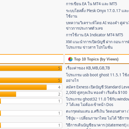
การเขียน EA ใน MT4 และ MT5
ระบบโฮสติ้ง Plesk Onyx 17.0.17 และค
ใช้งาน
บทความวิเคราะห์โดย AI ทองคำ คู่ค่าเง
ข่าวการประกาศตัวเลข
การใช้งาน EA Indicator MT4 MT5
XM แนะนำการเปิดบัญชี ฝาก ถอน การติ
โปรแกรม ข่าวสาร โปรโมชั่น
Top 10 Topics (by Views)
เรื่องค่าของ KB,MB,GB,TB
5
โปรแกรม usb boot ghost 11.5.1 ใช้
5
อย่างไร
สมัคร Exness เปิดบัญชี Standard Lev
4
2,000 คู่สกุลเงิน ทองคำ เริ่มต้น $100
2
โปรแกรม ghost32 11.0 ใช้กับ window
1
7 ได้เลย ไม่ต้องเข้าหน้า Dos
ตะกรุดฝนแสน อ.ศรีเงิน วัดดอนศาลา เนื
1
ใช้ปุ่ม ~ เปลี่ยนภาษาไทย ไม่ได้ วิธีกา
วิธีการเดินบัญชีธนาคาร (statement) เพ
1