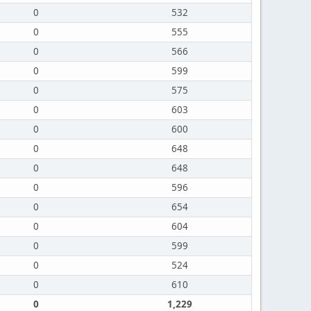
0
532
0
555
0
566
0
599
0
575
0
603
0
600
0
648
0
648
0
596
0
654
0
604
0
599
0
524
0
610
0
1,229