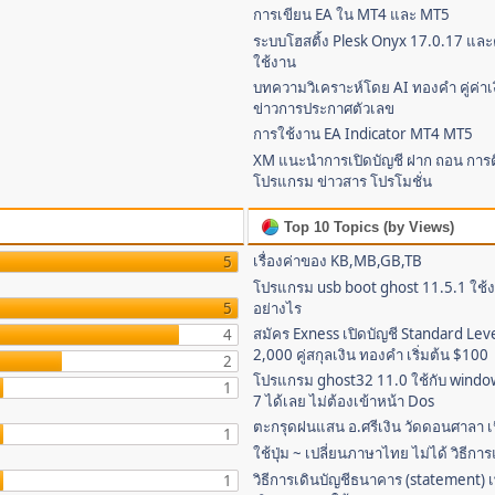
การเขียน EA ใน MT4 และ MT5
ระบบโฮสติ้ง Plesk Onyx 17.0.17 และค
ใช้งาน
บทความวิเคราะห์โดย AI ทองคำ คู่ค่าเง
ข่าวการประกาศตัวเลข
การใช้งาน EA Indicator MT4 MT5
XM แนะนำการเปิดบัญชี ฝาก ถอน การติ
โปรแกรม ข่าวสาร โปรโมชั่น
Top 10 Topics (by Views)
เรื่องค่าของ KB,MB,GB,TB
5
โปรแกรม usb boot ghost 11.5.1 ใช้
5
อย่างไร
สมัคร Exness เปิดบัญชี Standard Lev
4
2,000 คู่สกุลเงิน ทองคำ เริ่มต้น $100
2
โปรแกรม ghost32 11.0 ใช้กับ window
1
7 ได้เลย ไม่ต้องเข้าหน้า Dos
ตะกรุดฝนแสน อ.ศรีเงิน วัดดอนศาลา เนื
1
ใช้ปุ่ม ~ เปลี่ยนภาษาไทย ไม่ได้ วิธีกา
วิธีการเดินบัญชีธนาคาร (statement) เพ
1