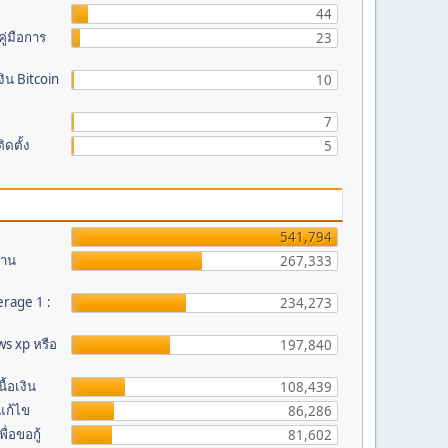
44
ู่มือการ
23
ิน Bitcoin
10
7
ดตั้ง
5
541,794
งาน
267,333
erage 1 :
234,273
s xp หรือ
197,840
้อเงิน
108,439
รแก้ไข
86,286
ื่อขอกู้
81,602