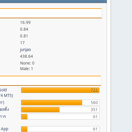
16.99
0.84
0.81
17
junjao
438.64
None: 0
Male: 1
Gold
722
MT4 MT5)
er)
560
ฮสติ้ง
351
 การ
61
b App
61