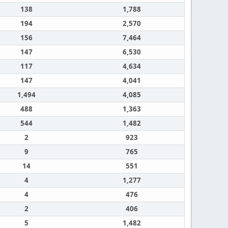
138
1,788
194
2,570
156
7,464
147
6,530
117
4,634
147
4,041
1,494
4,085
488
1,363
544
1,482
2
923
9
765
14
551
4
1,277
4
476
2
406
5
1,482