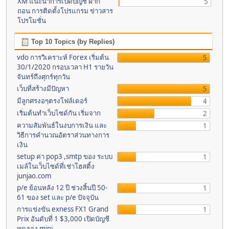
XM แนะนำการเปิดบัญชี ฝาก
5
ถอน การติดตั้งโปรแกรม ข่าวสาร
โปรโมชั่น
Top 10 Topics (by Replies)
vdo การวิเคราะห์ Forex เริ่มต้น
5
30/1/2020 กรอบเวลา H1 รายวัน
จันทร์ถึงศุกร์ทุกวัน
เว็บที่สร้างมีปัญหา
5
มีลูกศรงอๆตรงโฟล์เดอร์
4
เริ่มต้นทำเว็บไซด์กัน เริ่มจาก
2
ความสัมพันธ์ในงบการเงิน และ
1
วิธีการคำนวณอัตราส่วนทางการ
เงิน
setup ค่า pop3 ,smtp ของ ระบบ
1
เมล์ในเว็บไซด์ที่เช่าโฮสติ้ง
junjao.com
p/e ย้อนหลัง 12 ปี ช่วงสิ้นปี 50-
1
61 ของ set และ p/e ปัจจุบัน
การแข่งขัน exness FX1 Grand
1
Prix อันดับที่ 1 $3,000 เปิดบัญชี
ทดลอง mini