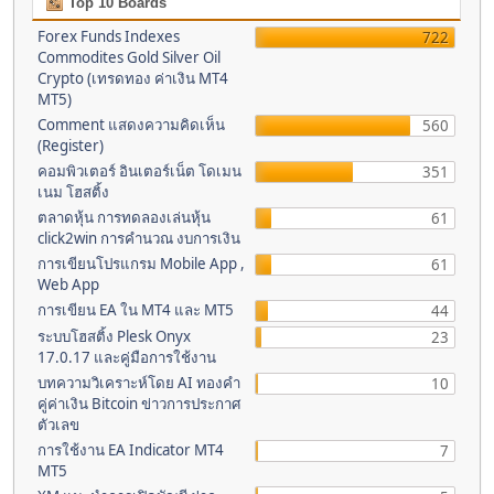
Top 10 Boards
Forex Funds Indexes
722
Commodites Gold Silver Oil
Crypto (เทรดทอง ค่าเงิน MT4
MT5)
Comment แสดงความคิดเห็น
560
(Register)
คอมพิวเตอร์ อินเตอร์เน็ต โดเมน
351
เนม โฮสติ้ง
ตลาดหุ้น การทดลองเล่นหุ้น
61
click2win การคำนวณ งบการเงิน
การเขียนโปรแกรม Mobile App ,
61
Web App
การเขียน EA ใน MT4 และ MT5
44
ระบบโฮสติ้ง Plesk Onyx
23
17.0.17 และคู่มือการใช้งาน
บทความวิเคราะห์โดย AI ทองคำ
10
คู่ค่าเงิน Bitcoin ข่าวการประกาศ
ตัวเลข
การใช้งาน EA Indicator MT4
7
MT5