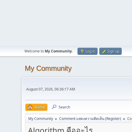
Welcome to
My Community
.
Log in
Sign up
My Community
August 07, 2026, 06:36:17 AM
Home
Search
My Community
Comment แสดงความคิดเห็น (Register)
Co
►
►
Algorithm คืออะไร