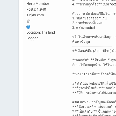
Hero Member
4. **ความถูกต้อง** (Correctn
Posts: 1,940
ตัวอย่างเช่น อัลกอริธึมในก
junjao.com
1. รับค่าของสองจำนวน
2. บวกจำนวนทั้งสอง
3. แสดงผลลัพธ์
Location: Thailand
หรือในด้านการค้นหาข้อมูลอาจ
Logged
ค้นหาข้อมูล
--------------------------------------
## อัลกอริทึม (Algorithm) ค
**อัลกอริทึม** ก็เหมือนกับสู
อัลกอริทึมจะถูกนำมาใช้ในกา
**ง่ายๆ เลยก็คือ** อัลกอริทึ
### ตัวอย่างอัลกอริทึมในชีว
* **สูตรทำไข่เจียว:** ตอกไข่
* **วิธีการเดินทางไปยังสถานท
### ลักษณะสำคัญของอัลกอร
* **ชัดเจน:** ทุกขั้นตอนต้อง
* **เป็นลำดับ:** ขั้นตอนต่าง
* **สิ้นสุด:** ต้องมีขั้นตอนส