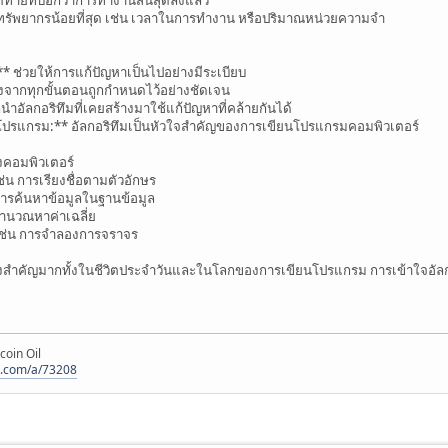
้ทรัพยากรน้อยที่สุด เช่น เวลาในการทำงาน หรือปริมาณหน่วยความจำ
** ช่วยให้การแก้ปัญหาเป็นไปอย่างมีระเบียบ
งจากทุกขั้นตอนถูกกำหนดไว้อย่างชัดเจน
ำอัลกอริทึมที่เคยสร้างมาใช้แก้ปัญหาที่คล้ายกันได้
นโปรแกรม:** อัลกอริทึมเป็นหัวใจสำคัญของการเขียนโปรแกรมคอมพิวเตอร์
งคอมพิวเตอร์
ช่น การเรียงชื่อตามตัวอักษร
การค้นหาข้อมูลในฐานข้อมูล
ำนวณหาค่าเฉลี่ย
เช่น การจำลองการจราจร
นสิ่งสำคัญมากทั้งในชีวิตประจำวันและในโลกของการเขียนโปรแกรม การเข้าใจอัลก
coin Oil
s.com/a/73208