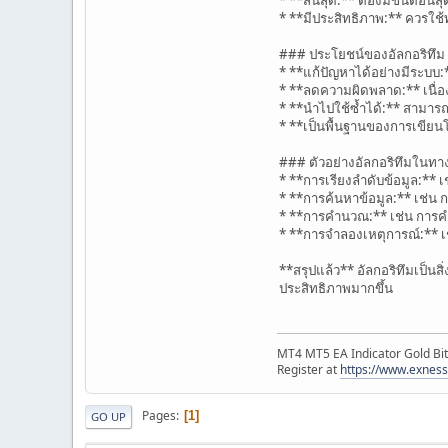
* **มีประสิทธิภาพ:** ควรใช
### ประโยชน์ของอัลกอริทึม
* **แก้ปัญหาได้อย่างมีระบบ:
* **ลดความผิดพลาด:** เนื่อ
* **นำไปใช้ซ้ำได้:** สามารถน
* **เป็นพื้นฐานของการเขีย
### ตัวอย่างอัลกอริทึมในทา
* **การเรียงลำดับข้อมูล:** เ
* **การค้นหาข้อมูล:** เช่น 
* **การคำนวณ:** เช่น การค
* **การจำลองเหตุการณ์:** 
**สรุปแล้ว** อัลกอริทึมเป็
ประสิทธิภาพมากขึ้น
MT4 MT5 EA Indicator Gold Bit
Register at
https://www.exnes
Pages
1
GO UP