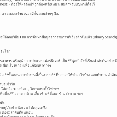
ess) - ต้องให้ผลลัพธ์ที่ถูกต้องหรือเหมาะสมสำหรับปัญหาที่ตั้งไว้
ารบวกเลขสองจำนวนจะมีขั้นตอนง่ายๆ คือ:
มีอัลกอริธึม เช่น การค้นหาข้อมูลจากรายการที่เรียงลำดับแล้ว (Binary Search)
ืออะไร?
ตรอาหาร หรือคู่มือการประกอบเฟอร์นิเจอร์ เป็น **ชุดคำสั่งที่เรียงลำดับกันอย่า
รเขียนโปรแกรมเพื่อแก้ปัญหาต่างๆ
มคือ **ขั้นตอนการทำงานที่เป็นระบบ** ที่บอกว่าให้ทำอะไรบ้าง และทำตามลำดับอย
ิตประจำวัน
 ใส่เกลือ ช взбить, ใส่กระทะตั้งไฟ ฯลฯ
ี่หนึ่ง:** ออกจากบ้าน เลี้ยวซ้ายที่สี่แยก ข้ามสะพาน ฯลฯ
ิทึม
ระบุไว้อย่างชัดเจน ไม่คลุมเครือ
ๆ ต้องมีลำดับที่แน่นอน
ุดท้ายที่บอกว่าการทำงานสิ้นสุดลงแล้ว