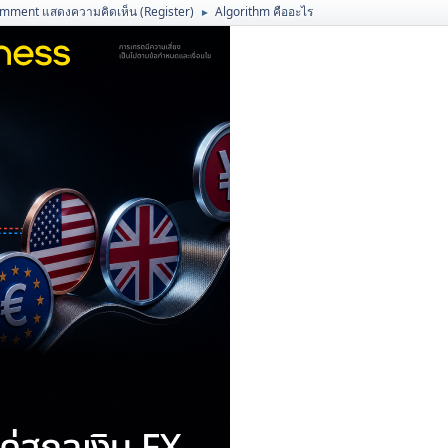
mment แสดงความคิดเห็น (Register)
Algorithm คืออะไร
►