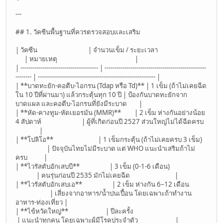
---
## 1. วัคซีนพื้นฐานที่ควรตรวจสอบและเสริม
| วัคซีน | จำนวนเข็ม / ระยะเวลา
| หมายเหตุ |
| --------------------------------------- | ---------------------------------------------------
-------- | ----------------------------------------------------------- |
| **บาดทะยัก-คอตีบ-ไอกรน (Tdap หรือ Td)** | 1 เข็ม (ถ้าไม่เคยฉีด
ใน 10 ปีที่ผ่านมา) แล้วกระตุ้นทุก 10 ปี | ป้องกันบาดทะยักจาก
บาดแผล และคอตีบ-ไอกรนที่ยังมีระบาด |
| **หัด-คางทูม-หัดเยอรมัน (MMR)** | 2 เข็ม ห่างกันอย่างน้อย
4 สัปดาห์ | ผู้ที่เกิดก่อนปี 2527 ส่วนใหญ่ไม่ได้ฉีดครบ
|
| **โปลิโอ** | 1 เข็มกระตุ้น (ถ้าไม่เคยครบ 3 เข็ม)
| ปัจจุบันไทยไม่มีระบาด แต่ WHO แนะนำเสริมถ้าไม่
ครบ |
| **ไวรัสตับอักเสบบี** | 3 เข็ม (0-1-6 เดือน)
| คนรุ่นก่อนปี 2535 มักไม่เคยฉีด |
| **ไวรัสตับอักเสบเอ** | 2 เข็ม ห่างกัน 6–12 เดือน
| เสี่ยงจากอาหาร/น้ำปนเปื้อน โดยเฉพาะถ้าทำงาน
อาหาร-ท่องเที่ยว |
| **ไข้หวัดใหญ่** | ปีละครั้ง
| แนะนำทุกคน โดยเฉพาะผู้มีโรคประจำตัว |