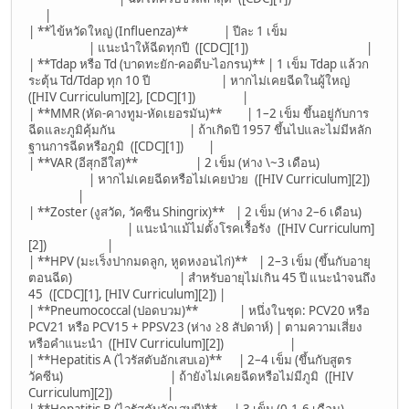
|
| **ไข้หวัดใหญ่ (Influenza)** | ปีละ 1 เข็ม
| แนะนำให้ฉีดทุกปี ([CDC][1]) |
| **Tdap หรือ Td (บาดทะยัก-คอตีบ-ไอกรน)** | 1 เข็ม Tdap แล้วก
ระตุ้น Td/Tdap ทุก 10 ปี | หากไม่เคยฉีดในผู้ใหญ่
([HIV Curriculum][2], [CDC][1]) |
| **MMR (หัด-คางทูม-หัดเยอรมัน)** | 1–2 เข็ม ขึ้นอยู่กับการ
ฉีดและภูมิคุ้มกัน | ถ้าเกิดปี 1957 ขึ้นไปและไม่มีหลัก
ฐานการฉีดหรือภูมิ ([CDC][1]) |
| **VAR (อีสุกอีใส)** | 2 เข็ม (ห่าง \~3 เดือน)
| หากไม่เคยฉีดหรือไม่เคยป่วย ([HIV Curriculum][2])
|
| **Zoster (งูสวัด, วัคซีน Shingrix)** | 2 เข็ม (ห่าง 2–6 เดือน)
| แนะนำแม้ไม่ตั้งโรคเรื้อรัง ([HIV Curriculum]
[2]) |
| **HPV (มะเร็งปากมดลูก, หูดหงอนไก่)** | 2–3 เข็ม (ขึ้นกับอายุ
ตอนฉีด) | สำหรับอายุไม่เกิน 45 ปี แนะนำจนถึง
45 ([CDC][1], [HIV Curriculum][2]) |
| **Pneumococcal (ปอดบวม)** | หนึ่งในชุด: PCV20 หรือ
PCV21 หรือ PCV15 + PPSV23 (ห่าง ≥8 สัปดาห์) | ตามความเสี่ยง
หรือคำแนะนำ ([HIV Curriculum][2]) |
| **Hepatitis A (ไวรัสตับอักเสบเอ)** | 2–4 เข็ม (ขึ้นกับสูตร
วัคซีน) | ถ้ายังไม่เคยฉีดหรือไม่มีภูมิ ([HIV
Curriculum][2]) |
| **Hepatitis B (ไวรัสตับอักเสบบี)** | 3 เข็ม (0-1-6 เดือน)