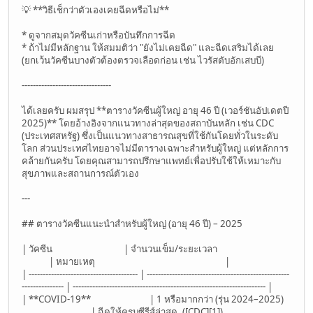
💡 **วิธีเช็กว่าตัวเองเคยฉีดหรือไม่**
* ดูจากสมุดวัคซีนเก่าหรือบันทึกการฉีด
* ถ้าไม่มีหลักฐาน ให้สมมติว่า "ยังไม่เคยฉีด" และฉีดเสริมได้เลย
(ยกเว้นวัคซีนบางตัวต้องตรวจเลือดก่อน เช่น ไวรัสตับอักเสบบี)
--------------------------------
ได้เลยครับ ผมสรุป **ตารางวัคซีนผู้ใหญ่ อายุ 46 ปี (เวอร์ชันอัปเดตปี
2025)** โดยอ้างอิงจากแนวทางล่าสุดของสถาบันหลัก เช่น CDC
(ประเทศสหรัฐ) ซึ่งเป็นแนวทางสาธารณสุขที่ใช้กันโดยทั่วในระดับ
โลก ส่วนประเทศไทยอาจไม่มีตารางเฉพาะสำหรับผู้ใหญ่ แต่หลักการ
คล้ายกันครับ โดยคุณสามารถปรึกษาแพทย์เพื่อปรับใช้ให้เหมาะกับ
สุขภาพและสถานการณ์ตัวเอง
---
## ตารางวัคซีนแนะนำสำหรับผู้ใหญ่ (อายุ 46 ปี) – 2025
| วัคซีน | จำนวนเข็ม/ระยะเวลา
| หมายเหตุ |
| --------------------------------------- | ---------------------------------------------------
--------------- | --------------------------------------------------------------------- |
| **COVID-19** | 1 หรือมากกว่า (รุ่น 2024–2025)
| ฉีดให้ครบซีรีส์ล่าสุด ([CDC][1])