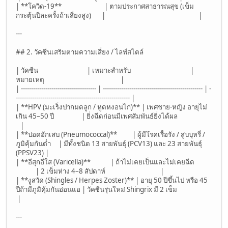
| **โควิด-19** | ตามประกาศสาธารณสุข (เข็ม
กระตุ้นปีละครั้งถ้าเสี่ยงสูง) | |
---
## 2. วัคซีนเสริมตามความเสี่ยง / ไลฟ์สไตล์
| วัคซีน | เหมาะสำหรับ |
หมายเหตุ |
| ------------------------------------- | ------------------------------------------------- | -
-------------------------------------------------------- |
| **HPV (มะเร็งปากมดลูก / หูดหงอนไก่)** | เพศชาย-หญิง อายุไม่
เกิน 45–50 ปี | ยิ่งฉีดก่อนมีเพศสัมพันธ์ยิ่งได้ผล
|
| **ปอดอักเสบ (Pneumococcal)** | ผู้มีโรคเรื้อรัง / สูบบุหรี่ /
ภูมิคุ้มกันต่ำ | มีทั้งชนิด 13 สายพันธุ์ (PCV13) และ 23 สายพันธุ์
(PPSV23) |
| **อีสุกอีใส (Varicella)** | ถ้าไม่เคยเป็นและไม่เคยฉีด
| 2 เข็มห่าง 4–8 สัปดาห์ |
| **งูสวัด (Shingles / Herpes Zoster)** | อายุ 50 ปีขึ้นไป หรือ 45
ปีถ้ามีภูมิคุ้มกันอ่อนแอ | วัคซีนรุ่นใหม่ Shingrix มี 2 เข็ม
|
---