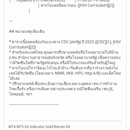
| หากไม่เคยฉีดมาก่อน ([HIV Curriculum][2])
|
---
## หมายเหตุเพิ่มเติม
* ตารางนี้สอดคล้องกับแนวทาง CDC (สหรัฐ) ปี 2025 ([CDC][1], [HIV
Curriculum][2])
* สำหรับประเทศไทย คุณควรปรึกษาแพทย์หรือโรงพยาบาลใกล้บ้าน
(เช่น สำนักงานสาธารณสุขจังหวัด หรือโรงพยาบาลรัฐ) เพื่อตรวจสอบ
ว่ามีวัคซีนใดที่ภาครัฐสนับสนุน หรือมีโปรแกรมเสริมสำหรับผู้ใหญ่
* หากไม่แน่ใจว่าฉีดอะไรไปแล้วบ้าง เริ่มต้นจากถือว่าร่างกายยังไม่
เคยได้รับวัคซีน (โดยเฉพาะ MMR, VAR, HPV, Hep A/B) และฉีดใหม่
ได้เลย
* ปรึกษาแพทย์เพื่อประเมินความเสี่ยงเฉพาะบุคคล เช่น การทำงาน
โรคเรื้อรัง หรือการเดินทางต่างประเทศ อาจมีวัคซีนเสริม เช่น JE,
ไทฟอยด์, ฯลฯ
-------------------------------------------
MT4 MT5 EA Indicator Gold Bitcoin Oil