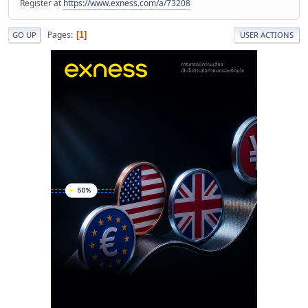
Register at
https://www.exness.com/a/73208
Pages
1
GO UP
USER ACTIONS