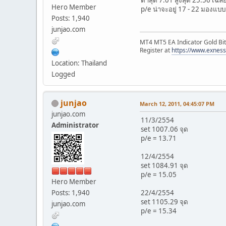
Hero Member
p/e น่าจะอยู่ 17 - 22 มองแบ
Posts: 1,940
junjao.com
MT4 MT5 EA Indicator Gold Bit
Register at
https://www.exnes
Location: Thailand
Logged
junjao
March 12, 2011, 04:45:07 PM
junjao.com
11/3/2554
Administrator
set 1007.06 จุด
p/e = 13.71
12/4/2554
set 1084.91 จุด
p/e = 15.05
Hero Member
Posts: 1,940
22/4/2554
set 1105.29 จุด
junjao.com
p/e = 15.34