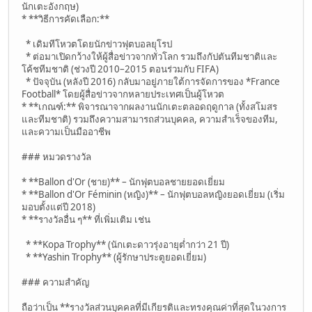
นักเตะอังกฤษ)
* **วิธีการคัดเลือก:**
* เดิมทีโหวตโดยนักข่าวฟุตบอลยุโรป
* ต่อมาเปิดกว้างให้ผู้สื่อข่าวจากทั่วโลก รวมถึงกัปตันทีมชาติและ
โค้ชทีมชาติ (ช่วงปี 2010–2015 ตอนร่วมกับ FIFA)
* ปัจจุบัน (หลังปี 2016) กลับมาอยู่ภายใต้การจัดการของ *France
Football* โดยผู้สื่อข่าวจากหลายประเทศเป็นผู้โหวต
* **เกณฑ์:** พิจารณาจากผลงานนักเตะตลอดฤดูกาล (ทั้งสโมสร
และทีมชาติ) รวมถึงความสามารถส่วนบุคคล, ความสำเร็จของทีม,
และความเป็นมืออาชีพ
### หมวดรางวัล
* **Ballon d'Or (ชาย)** – นักฟุตบอลชายยอดเยี่ยม
* **Ballon d'Or Féminin (หญิง)** – นักฟุตบอลหญิงยอดเยี่ยม (เริ่ม
มอบตั้งแต่ปี 2018)
* **รางวัลอื่น ๆ** ที่เพิ่มเติม เช่น
* **Kopa Trophy** (นักเตะดาวรุ่งอายุต่ำกว่า 21 ปี)
* **Yashin Trophy** (ผู้รักษาประตูยอดเยี่ยม)
### ความสำคัญ
ถือว่าเป็น **รางวัลส่วนบุคคลที่มีเกียรติและทรงคุณค่าที่สุดในวงการ