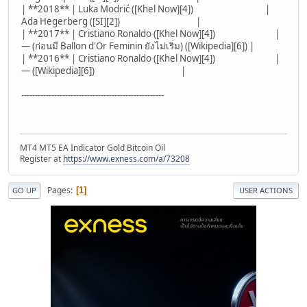
| **2018** | Luka Modrić ([Khel Now][4]) |
Ada Hegerberg ([SI][2]) |
| **2017** | Cristiano Ronaldo ([Khel Now][4]) |
— (ก่อนมี Ballon d'Or Feminin ยังไม่เริ่ม) ([Wikipedia][6]) |
| **2016** | Cristiano Ronaldo ([Khel Now][4]) |
— ([Wikipedia][6]) |
----------------------------------------------------
MT4 MT5 EA Indicator Gold Bitcoin Oil
Register at
https://www.exness.com/a/73208
Pages
1
GO UP
USER ACTIONS